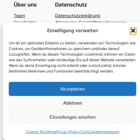
Über uns
Datenschutz
Team
Datenschutzerklärung
Geschichte
Allgemeine Geschäftsbedingungen
Karriere
Kontaktiere uns
Einwilligung verwalten
Social
Um dir ein optimales Erlebnis zu bieten, verwenden wir Technologien wie
Cookies, um Geräteinformationen zu speichern und/oder darauf
Facebook
zuzugreifen. Wenn du diesen Technologien zustimmst, können wir Daten
Instagram
wie das Surfverhalten oder eindeutige IDs auf dieser Website verarbeiten.
Twitter/X
Wenn du deine Einwilligung nicht erteilst oder zurückziehst, können
bestimmte Merkmale und Funktionen beeinträchtigt werden.
Gestaltet mit
WordPress
Akzeptieren
Ablehnen
Einstellungen ansehen
Cookie-Richtlinie
PrivacyPolicyComCenter
Impressum